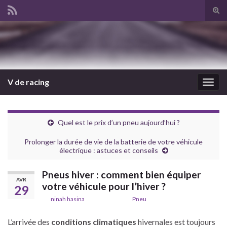
Tog
sear
Search for:
for
V de racing
Togg
navig
Quel est le prix d’un pneu aujourd’hui ?
Prolonger la durée de vie de la batterie de votre véhicule
électrique : astuces et conseils
Pneus hiver : comment bien équiper
AVR
votre véhicule pour l’hiver ?
29
De
ninah hasina
dans la catégorie
Pneu
L’arrivée des
conditions climatiques
hivernales est toujours