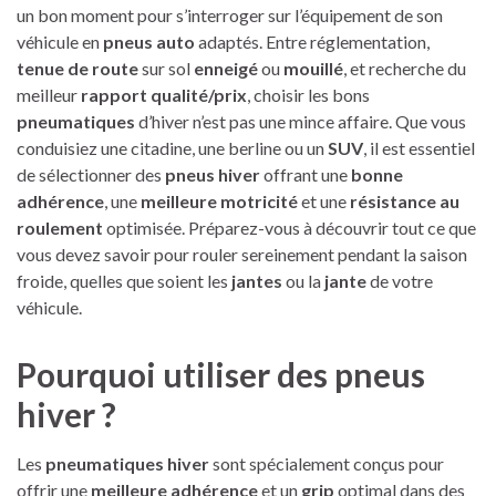
un bon moment pour s’interroger sur l’équipement de son
véhicule en
pneus auto
adaptés. Entre réglementation,
tenue de route
sur sol
enneigé
ou
mouillé
, et recherche du
meilleur
rapport qualité/prix
, choisir les bons
pneumatiques
d’hiver n’est pas une mince affaire. Que vous
conduisiez une citadine, une berline ou un
SUV
, il est essentiel
de sélectionner des
pneus hiver
offrant une
bonne
adhérence
, une
meilleure motricité
et une
résistance au
roulement
optimisée. Préparez-vous à découvrir tout ce que
vous devez savoir pour rouler sereinement pendant la saison
froide, quelles que soient les
jantes
ou la
jante
de votre
véhicule.
Pourquoi utiliser des
pneus
hiver
?
Les
pneumatiques hiver
sont spécialement conçus pour
offrir une
meilleure adhérence
et un
grip
optimal dans des