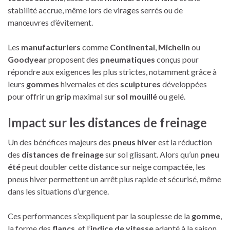
stabilité accrue, même lors de virages serrés ou de
manœuvres d’évitement.
Les
manufacturiers
comme
Continental
,
Michelin
ou
Goodyear
proposent des
pneumatiques
conçus pour
répondre aux exigences les plus strictes, notamment grâce à
leurs
gommes
hivernales et des
sculptures
développées
pour offrir un
grip
maximal sur
sol mouillé
ou gelé.
Impact sur les
distances de freinage
Un des bénéfices majeurs des
pneus hiver
est la réduction
des
distances de freinage
sur sol glissant. Alors qu’un
pneu
été
peut doubler cette distance sur neige compactée, les
pneus hiver permettent un arrêt plus rapide et sécurisé, même
dans les situations d’urgence.
Ces performances s’expliquent par la souplesse de la
gomme
,
la forme des
flancs
, et l’
indice de vitesse
adapté à la saison