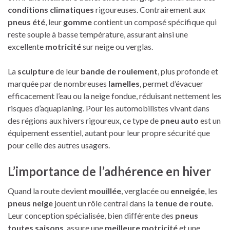
conditions climatiques
rigoureuses. Contrairement aux
pneus été
, leur
gomme
contient un composé spécifique qui
reste souple à basse température, assurant ainsi une
excellente
motricité
sur neige ou verglas.
La
sculpture
de leur
bande de roulement
, plus profonde et
marquée par de nombreuses
lamelles
, permet d’évacuer
efficacement l’eau ou la neige fondue, réduisant nettement les
risques d’aquaplaning. Pour les automobilistes vivant dans
des régions aux hivers rigoureux, ce type de
pneu auto
est un
équipement essentiel, autant pour leur propre sécurité que
pour celle des autres usagers.
L’importance de l’
adhérence
en hiver
Quand la route devient
mouillée
, verglacée ou
enneigée
, les
pneus neige
jouent un rôle central dans la
tenue de route
.
Leur conception spécialisée, bien différente des
pneus
toutes saisons
, assure une
meilleure motricité
et une