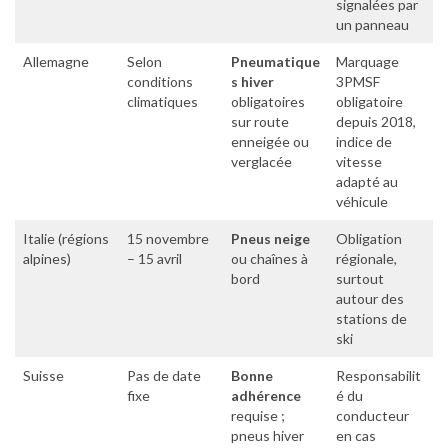
signalées par
un panneau
Allemagne
Selon
Pneumatique
Marquage
conditions
s hiver
3PMSF
climatiques
obligatoires
obligatoire
sur route
depuis 2018,
enneigée ou
indice de
verglacée
vitesse
adapté au
véhicule
Italie (régions
15 novembre
Pneus neige
Obligation
alpines)
– 15 avril
ou chaînes à
régionale,
bord
surtout
autour des
stations de
ski
Suisse
Pas de date
Bonne
Responsabilit
fixe
adhérence
é du
requise ;
conducteur
pneus hiver
en cas