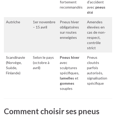
fortement
d’accident
recommandés
avec
pneus
été
Autriche
1er novembre
Pneus hiver
Amendes
– 15 avril
obligatoires
élevées en
sur routes
cas de non-
enneigées
respect,
contrôle
strict
Scandinavie
Selon le pays
Pneus hiver
Pneus
(Norvège,
(octobre à
avec
cloutés
Suède,
avril)
sculptures
parfois
Finlande)
spécifiques,
autorisés,
lamelles
et
signalisation
gommes
spécifique
souples
Comment choisir ses pneus