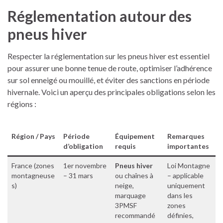
Réglementation autour des
pneus hiver
Respecter la réglementation sur les pneus hiver est essentiel
pour assurer une bonne tenue de route, optimiser l’adhérence
sur sol enneigé ou mouillé, et éviter des sanctions en période
hivernale. Voici un aperçu des principales obligations selon les
régions :
Région / Pays
Période
Équipement
Remarques
d’obligation
requis
importantes
France (zones
1er novembre
Pneus hiver
Loi Montagne
montagneuse
– 31 mars
ou chaînes à
– applicable
s)
neige,
uniquement
marquage
dans les
3PMSF
zones
recommandé
définies,