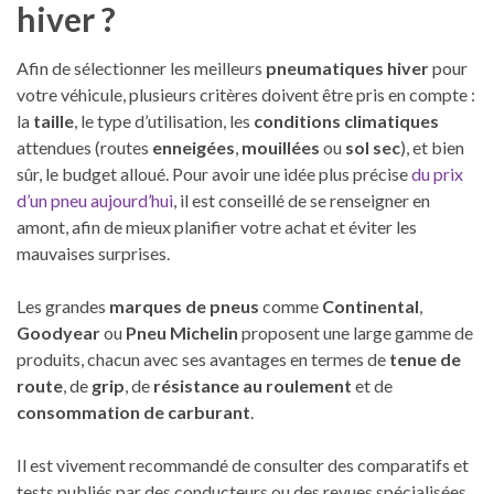
hiver ?
Afin de sélectionner les meilleurs
pneumatiques hiver
pour
votre véhicule, plusieurs critères doivent être pris en compte :
la
taille
, le type d’utilisation, les
conditions climatiques
attendues (routes
enneigées
,
mouillées
ou
sol sec
), et bien
sûr, le budget alloué. Pour avoir une idée plus précise
du prix
d’un pneu aujourd’hui
, il est conseillé de se renseigner en
amont, afin de mieux planifier votre achat et éviter les
mauvaises surprises.
Les grandes
marques de pneus
comme
Continental
,
Goodyear
ou
Pneu Michelin
proposent une large gamme de
produits, chacun avec ses avantages en termes de
tenue de
route
, de
grip
, de
résistance au roulement
et de
consommation de carburant
.
Il est vivement recommandé de consulter des comparatifs et
tests publiés par des conducteurs ou des revues spécialisées