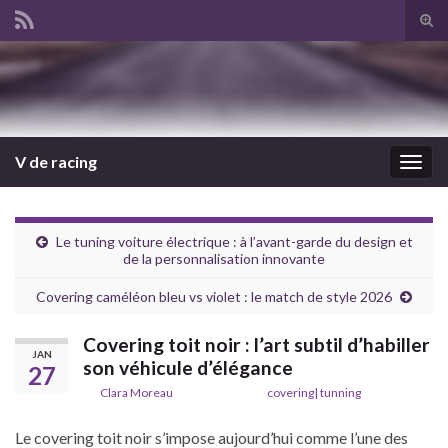
Tog
sear
Search for:
for
V de racing
Togg
navig
Le tuning voiture électrique : à l’avant-garde du design et
de la personnalisation innovante
Covering caméléon bleu vs violet : le match de style 2026
Covering toit noir : l’art subtil d’habiller
JAN
son véhicule d’élégance
27
De
Clara Moreau
dans la catégorie
covering| tunning
Le covering toit noir s’impose aujourd’hui comme l’une des